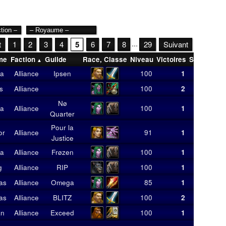
...
t
1
2
3
4
5
6
7
8
29
Suivant
me
Faction
Guilde
Race
,
Classe
Niveau
Victoires
Score
Moy
a
Alliance
Ipsen
100
1
4
s
Alliance
100
2
10
Nø
a
Alliance
100
1
6
Quarter
Pour la
or
Alliance
91
1
4
Justice
a
Alliance
Frøzen
100
1
7
g
Alliance
RIP
100
1
7
as
Alliance
Omega
85
1
6
as
Alliance
BLITZ
100
2
10
an
Alliance
Exceed
100
1
6