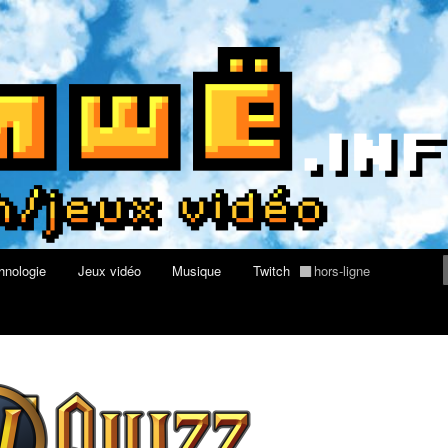
rs au Quizz World of Warcraft
re geek, tech et jeux vidéo
hnologie
Jeux vidéo
Musique
Twitch
hors-ligne