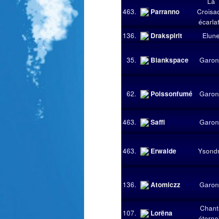
La
463.
Parranno
Croisa
écarla
136.
Drakspirit
Elun
35.
Blankspace
Garon
62.
Poissonfumé
Garon
463.
Saffi
Garon
463.
Erwalde
Ysond
136.
Atomiczz
Garon
Chant
107.
Lorëna
éterne