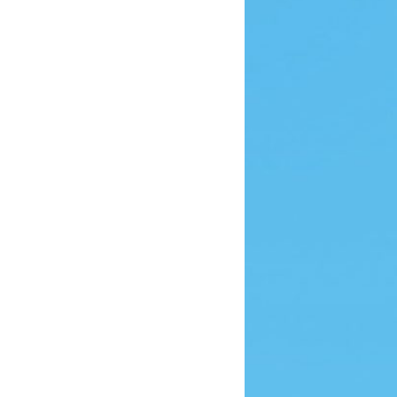
enne
Dernière partie
4,00
26/04/2015 22:49
5,00
29/06/2015 21:44
6,00
26/04/2015 23:15
4,00
26/04/2015 23:29
7,00
28/04/2015 21:13
7,00
28/04/2015 21:49
6,00
28/04/2015 22:00
5,00
30/04/2015 21:41
6,00
28/04/2015 22:23