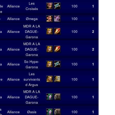
Les
de
Alliance
100
1
4
Croisés
te
e
Alliance
Ømega
100
1
8
MDR A LA
a
Alliance
DAGUE-
100
2
18
Garona
MDR A LA
a
Alliance
DAGUE-
100
2
13
Garona
So Hype-
a
Alliance
100
1
4
Garona
Les
re
Alliance
survivants
100
1
4
d Argus
MDR A LA
a
Alliance
DAGUE-
100
1
8
Garona
s
Alliance
Øasis
100
1
9
ls