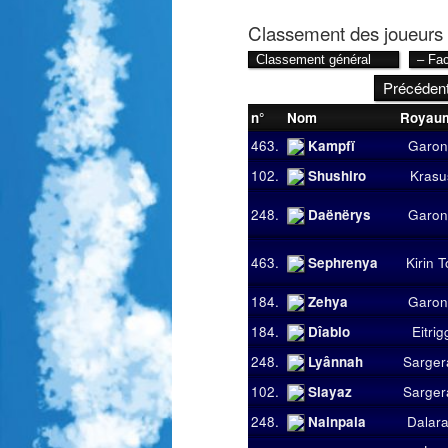
Classement des joueurs
Précéden
n°
Nom
Royau
463.
Kampfï
Garon
102.
Shushiro
Krasu
248.
Daënërys
Garon
463.
Sephrenya
Kirin T
184.
Zehya
Garon
184.
Dîablo
Eitrig
248.
Lyânnah
Sarger
102.
Slayaz
Sarger
248.
Nainpala
Dalar