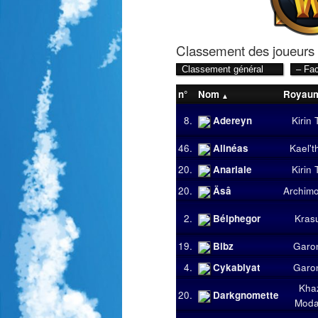
Classement des joueurs
n°
Nom
Royau
8.
Adereyn
Kirin 
46.
Alinéas
Kael't
20.
Anariale
Kirin 
20.
Äsâ
Archim
2.
Bélphegor
Kras
19.
Bibz
Garo
4.
Cykablyat
Garo
Kha
20.
Darkgnomette
Mod