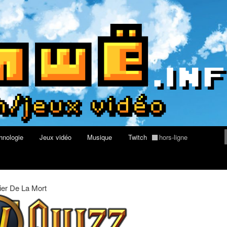
rs au Quizz World of Warcraft
re geek, tech et jeux vidéo
hnologie
Jeux vidéo
Musique
Twitch
hors-ligne
ier De La Mort