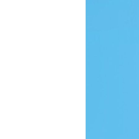
yenne
Dernière partie
11,00
10/04/2018 20:32
2,00
09/02/2013 19:48
6,00
06/06/2016 22:06
6,00
06/07/2015 22:17
5,63
30/05/2016 21:28
3,50
17/04/2015 20:23
11,50
20/06/2016 22:18
6,00
18/01/2016 22:15