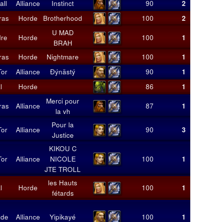
all
Alliance
Instinct
90
2
9
ras
Horde
Brotherhood
100
2
25
U MAD
re
Horde
100
1
7
BRAH
ras
Horde
Nightmare
100
1
7
Tor
Alliance
Ðýnästý
90
1
3
l
Horde
86
1
6
Merci pour
ras
Alliance
87
1
6
la vh
Pour la
Tor
Alliance
90
3
11
Justice
KIKOU C
Tor
Alliance
NICOLE
100
1
5
JTE TROLL
les Hauts
l
Horde
100
1
4
fétards
ade
Alliance
Yipikayé
100
1
6