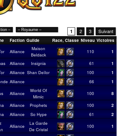
1
2
3
Suivant
me
Faction
Guilde
Race
,
Classe
Niveau
Victoires
Score
Mo
Maison
Tor
Alliance
110
1
11
Beldack
has
Alliance
Insignia
61
1
2
Tor
Alliance
Shan Deïlor
100
1
6
onde
Alliance
66
1
6
World Of
us
Alliance
100
8
45
Mimic
na
Alliance
Prophets
100
2
7
na
Alliance
So Hype
61
2
23
z
La Garde
Alliance
100
1
6
an
De Cristal