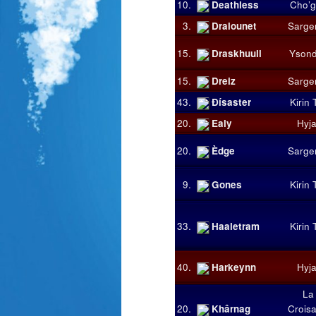
10.
Deathless
Cho’g
3.
Dralounet
Sarge
15.
Draskhuull
Ysond
15.
Dreiz
Sarge
43.
Ðísaster
Kirin 
20.
Ealy
Hyja
20.
Èdge
Sarge
9.
Gones
Kirin 
33.
Haaletram
Kirin 
40.
Harkeynn
Hyja
La
20.
Khârnag
Crois