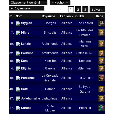
1
2
3
Suivant
n°
Nom
Royaume
Faction
Guilde
Race
,
Class
8.
Stygian
Cho’gall
Alliance
The Feared
La Tribu des
7.
Hilary
Sinstralis
Alliance
Ombres
Infamøus
40.
Lanxie
Archimonde
Alliance
Skïllz
32.
Darkríse
Archimonde
Alliance
Chinese INC
40.
Ðana
Kirin Tor
Alliance
Nemoria
4.
Ellÿnia
Garona
Alliance
Æternium
La Croisade
40.
Parranno
Alliance
Les Croisés
écarlate
So Hype-
40.
Saffi
Garona
Alliance
Garona
47.
Joliehumaine
Lightbringer
Alliance
Khaz
17.
Soraaz
Alliance
PeaNuts
Modan