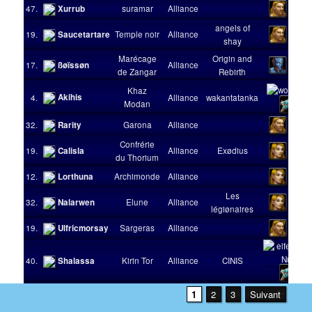
47.
Xurrub
suramar
Alliance
angels of
19.
Saucetartare
Temple noir
Alliance
shay
Marécage
Origin and
17.
ßøïssøn
Alliance
de Zangar
Rebirth
Khaz
Akihis
4.
Alliance
wakantatanka
Modan
32.
Rarity
Garona
Alliance
Confrérie
19.
Calisla
Alliance
Exødius
du Thorium
12.
Lorthuna
Archimonde
Alliance
Les
32.
Nalarwen
Elune
Alliance
légiønaires
19.
Ulfricmorsay
Sargeras
Alliance
40.
Shalassa
Kirin Tor
Alliance
CINIS
1
2
3
Suivant