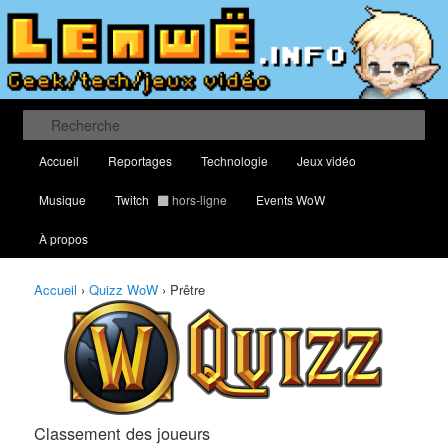
Aller
Aller
Classement des meilleurs joueurs au Quizz World of Warcraft
au
au
contenu
contenu
principal
secondaire
Lenwë – Culture geek, tech et jeux
vidéo
Recherche
Menu
Accueil
Reportages
Technologie
Jeux vidéo
principal
Musique
Twitch
hors-ligne
Events WoW
À propos
Accueil
›
Quizz WoW
›
Prêtre
Classement des joueurs