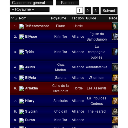
1
2
3
Suivant
n°
Nom
Royaume
Faction
Guilde
Race
,
Clas
1.
Télècommande
Elune
Horde
Eglise du
2.
Ellÿpse
Kirin Tor
Alliance
Saint Gamon
La
Tyëln
3.
Kirin Tor
Alliance
compagnie
oubliée
Khaz
4.
Akihis
Alliance
wakantatanka
Modan
4.
Ellÿnia
Garona
Alliance
Æternium
Culte de la
6.
Artakha
Horde
Les Asservis
Rive noire
La Tribu des
7.
Hilary
Sinstralis
Alliance
Ombres
8.
Stygian
Cho’gall
Alliance
The Feared
8.
Duran
Kirin Tor
Alliance