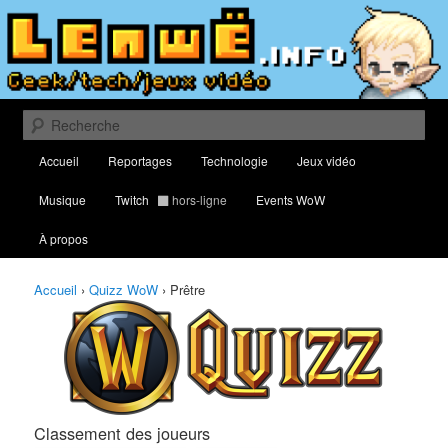
Aller
Aller
Classement des meilleurs joueurs au Quizz World of Warcraft
au
au
contenu
contenu
principal
secondaire
Lenwë – Culture geek, tech et jeux
vidéo
Recherche
Menu
Accueil
Reportages
Technologie
Jeux vidéo
principal
Musique
Twitch
hors-ligne
Events WoW
À propos
Accueil
›
Quizz WoW
›
Prêtre
Classement des joueurs