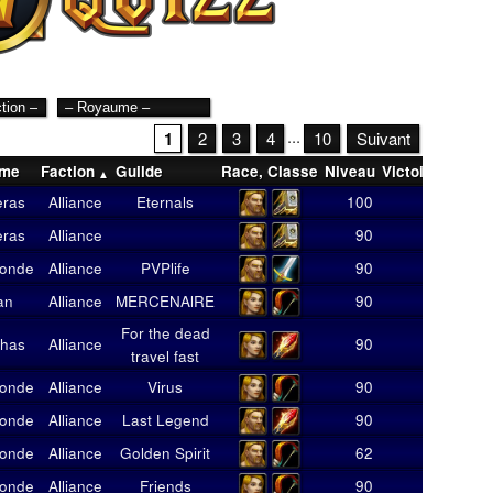
...
1
2
3
4
10
Suivant
ume
Faction
Guilde
Race
,
Classe
Niveau
Victoires
Scor
eras
Alliance
Eternals
100
1
6
eras
Alliance
90
2
11
monde
Alliance
PVPlife
90
2
13
dan
Alliance
MERCENAlRE
90
3
17
For the dead
thas
Alliance
90
1
5
travel fast
monde
Alliance
Virus
90
2
14
monde
Alliance
Last Legend
90
4
20
monde
Alliance
Golden Spirit
62
1
5
monde
Alliance
Friends
90
1
2