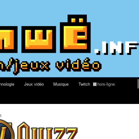
rs au Quizz World of Warcraft
re geek, tech et jeux vidéo
hnologie
Jeux vidéo
Musique
Twitch
hors-ligne
n