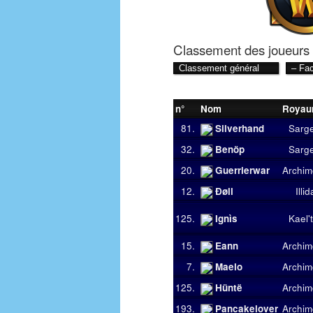
Classement des joueurs
n°
Nom
Roya
81.
Silverhand
Sarg
32.
Benöp
Sarg
20.
Guerrierwar
Archi
12.
Ðøll
Illi
125.
Ignìs
Kael'
15.
Eann
Archi
7.
Maelo
Archi
125.
Hüntë
Archi
193.
Pancakelover
Archi