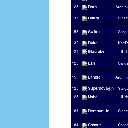
125.
Datå
Archi
37.
Hilary
Sinstr
58.
Swörn
Sarg
32.
Dùke
Kael'
23.
Blaujobe
Illi
125.
Ezn
Sarg
157.
Lanxie
Archi
125.
Supernovagin
Sarg
125.
Nahä
Illi
81.
Removelife
Sinstr
184.
Shawir
Sarg