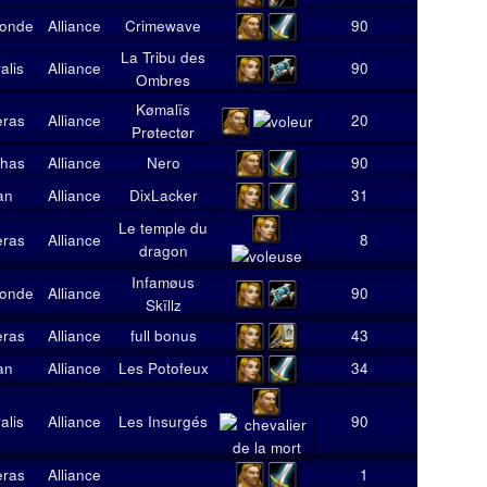
monde
Alliance
Crimewave
90
1
5
La Tribu des
alis
Alliance
90
1
10
Ombres
Kømalïs
eras
Alliance
20
1
7
Prøtectør
thas
Alliance
Nero
90
2
11
dan
Alliance
DixLacker
31
1
12
Le temple du
eras
Alliance
8
1
5
dragon
Infamøus
monde
Alliance
90
1
4
Skïllz
eras
Alliance
full bonus
43
1
5
dan
Alliance
Les Potofeux
34
1
5
alis
Alliance
Les Insurgés
90
1
6
eras
Alliance
1
1
3