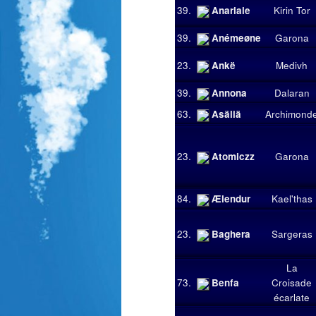
39.
Anariale
Kirin Tor
39.
Anémeøne
Garona
23.
Ankë
Medivh
39.
Annona
Dalaran
63.
Asäliä
Archimond
23.
Atomiczz
Garona
84.
Ælendur
Kael'thas
23.
Baghera
Sargeras
La
73.
Benfa
Croisade
écarlate