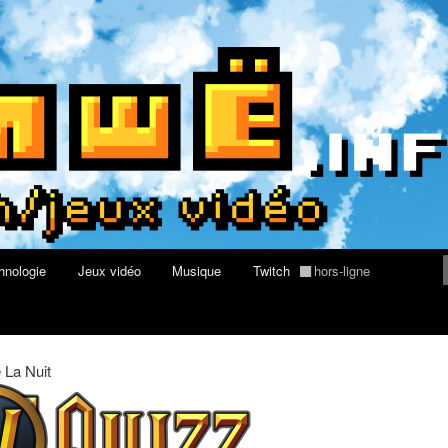
rs au Quizz World of Warcraft
re geek, tech et jeux vidéo
hnologie
Jeux vidéo
Musique
Twitch
hors-ligne
 La Nuit