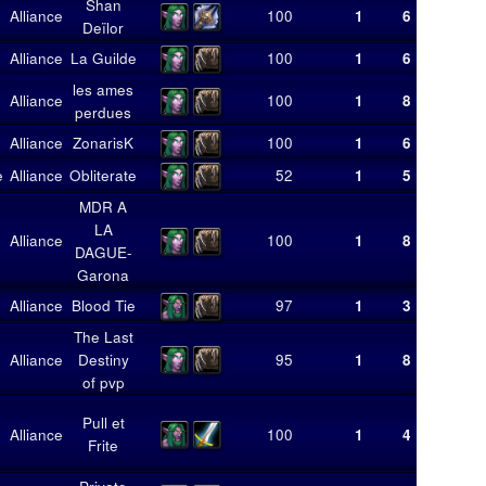
Shan
Alliance
100
1
6
6,00
Deïlor
Alliance
La Guilde
100
1
6
6,00
les ames
Alliance
100
1
8
8,00
perdues
Alliance
ZonarisK
100
1
6
6,00
e
Alliance
Obliterate
52
1
5
5,00
MDR A
LA
Alliance
100
1
8
8,00
DAGUE-
Garona
Alliance
Blood Tie
97
1
3
3,00
The Last
Alliance
Destiny
95
1
8
8,00
of pvp
Pull et
Alliance
100
1
4
4,00
Frite