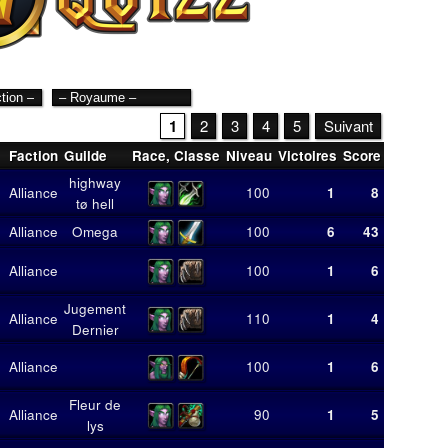
1
2
3
4
5
Suivant
Faction
Guilde
Race
,
Classe
Niveau
Victoires
Score
Moyenne
highway
Alliance
100
1
8
8,00
tø hell
Alliance
Omega
100
6
43
7,17
Alliance
100
1
6
6,00
Jugement
Alliance
110
1
4
4,00
Dernier
Alliance
100
1
6
6,00
Fleur de
Alliance
90
1
5
5,00
lys