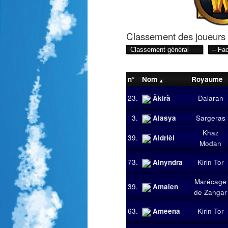
Classement des joueurs
n°
Nom
Royaume
23.
Äkirà
Dalaran
3.
Alasya
Sargeras
Khaz
39.
Aldrièl
Modan
73.
Alnyndra
Kirin Tor
Marécage
39.
Amalen
de Zangar
63.
Ameena
Kirin Tor