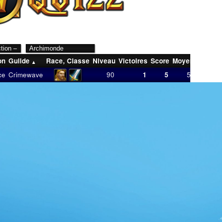
on
Guilde
Race
,
Classe
Niveau
Victoires
Score
Moyenne
Derni
ce
Crimewave
90
1
5
5,00
05/02