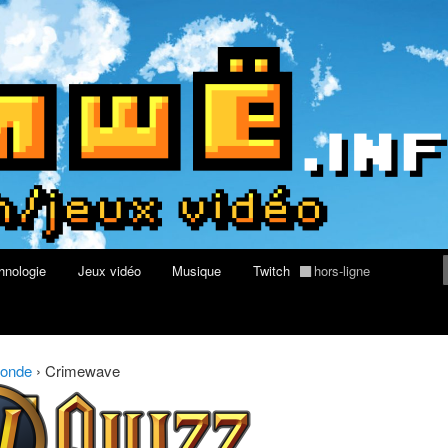
rs au Quizz World of Warcraft
re geek, tech et jeux vidéo
hnologie
Jeux vidéo
Musique
Twitch
hors-ligne
monde
›
Crimewave