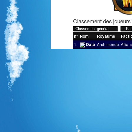
Classement des joueurs
n°
Nom
Royaume
Facti
1.
Datå
Archimonde
Allian