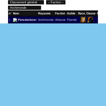
n°
Nom
Royaume
Faction
Guilde
Race
,
Classe
Nivea
1.
Pancakelover
Archimonde
Alliance
Friends
90