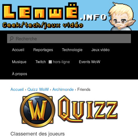
Aller
Aller
Classement des meilleurs joueurs au Quizz World of Warcraft
au
au
contenu
contenu
principal
secondaire
Lenwë – Culture geek, tech et jeux
vidéo
Recherche
Menu
Accueil
Reportages
Technologie
Jeux vidéo
principal
Musique
Twitch
hors-ligne
Events WoW
À propos
Accueil
›
Quizz WoW
›
Archimonde
›
Friends
Classement des joueurs