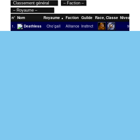
n°
Nom
Royaume
Faction
Guilde
Race
,
Classe
Niveau
Vic
1.
Deathless
Cho’gall
Alliance
Instinct
90