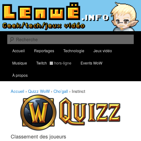
Aller
Aller
Classement des meilleurs joueurs au Quizz World of Warcraft
au
au
contenu
contenu
principal
secondaire
Lenwë – Culture geek, tech et jeux
vidéo
Recherche
Menu
Accueil
Reportages
Technologie
Jeux vidéo
principal
Musique
Twitch
hors-ligne
Events WoW
À propos
Accueil
›
Quizz WoW
›
Cho’gall
›
Instinct
Classement des joueurs