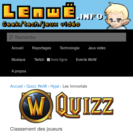
Aller
Aller
Classement des meilleurs joueurs au Quizz World of Warcraft
au
au
contenu
contenu
principal
secondaire
Lenwë – Culture geek, tech et jeux
vidéo
Recherche
Menu
Accueil
Reportages
Technologie
Jeux vidéo
principal
Musique
Twitch
hors-ligne
Events WoW
À propos
Accueil
›
Quizz WoW
›
Hyjal
›
Les Immortals
Classement des joueurs