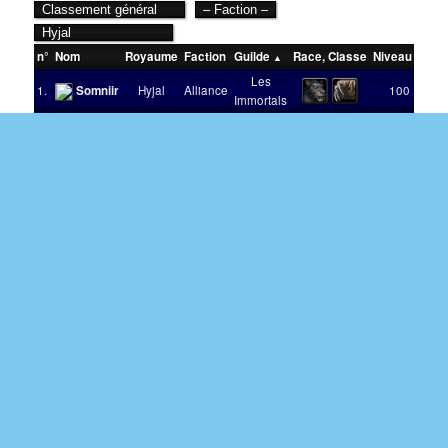
n°
Nom
Royaume
Faction
Guilde
Race
,
Classe
Niveau
Victo
Les
1.
Somniir
Hyjal
Alliance
100
Immortals