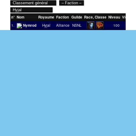
n°
Nom
Royaume
Faction
Guilde
Race
,
Classe
Niveau
Victoire
1.
Nymrod
Hyjal
Alliance
NSNL
100