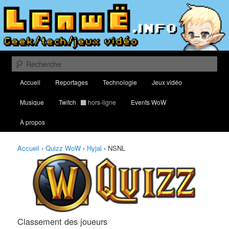
Aller
Aller
Classement des meilleurs joueurs au Quizz World of Warcraft
au
au
contenu
contenu
principal
secondaire
Lenwë – Culture geek, tech et jeux
vidéo
Recherche
Menu
Accueil
Reportages
Technologie
Jeux vidéo
principal
Musique
Twitch
hors-ligne
Events WoW
À propos
Accueil
›
Quizz WoW
›
Hyjal
›
NSNL
Classement des joueurs