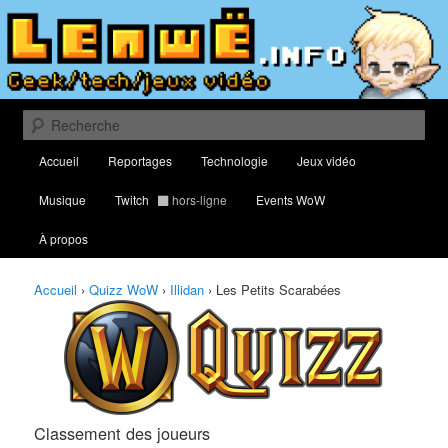
Aller
Aller
Classement des meilleurs joueurs au Quizz World of Warcraft
au
au
contenu
contenu
principal
secondaire
Lenwë – Culture geek, tech et jeux
vidéo
Recherche
Menu
Accueil
Reportages
Technologie
Jeux vidéo
principal
Musique
Twitch
hors-ligne
Events WoW
À propos
Accueil
›
Quizz WoW
›
Illidan
›
Les Petits Scarabées
Classement des joueurs