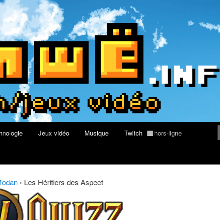
rs au Quizz World of Warcraft
re geek, tech et jeux vidéo
hnologie
Jeux vidéo
Musique
Twitch
hors-ligne
Modan
›
Les Héritiers des Aspect