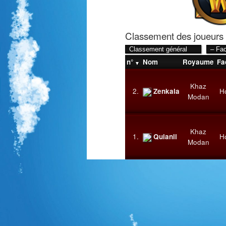
Classement des joueurs
n°
Nom
Royaume
Fa
Khaz
2.
Zenkala
H
Modan
Khaz
1.
Quianli
H
Modan