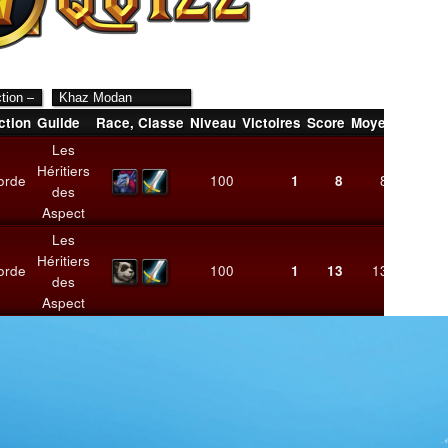
ction
Guilde
Race
,
Classe
Niveau
Victoires
Score
Moyenne
Dern
Les
Héritiers
orde
100
1
8
8,00
21/0
des
Aspect
Les
Héritiers
orde
100
1
13
13,00
19/0
des
Aspect