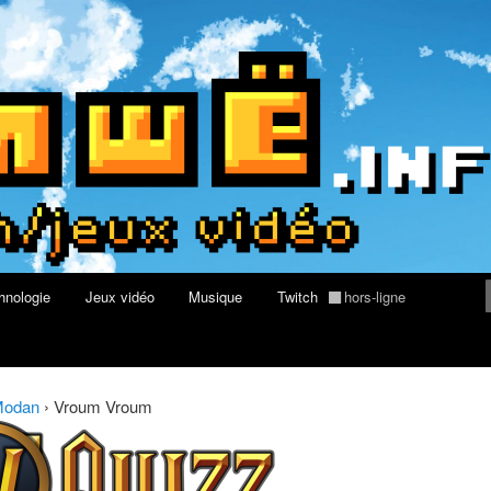
rs au Quizz World of Warcraft
re geek, tech et jeux vidéo
hnologie
Jeux vidéo
Musique
Twitch
hors-ligne
Modan
›
Vroum Vroum