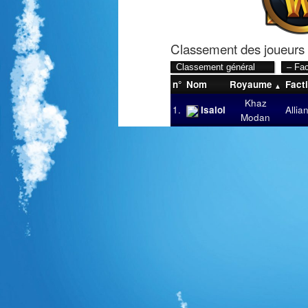
Classement des joueurs
n°
Nom
Royaume
Fact
Khaz
1.
Isalol
Allia
Modan