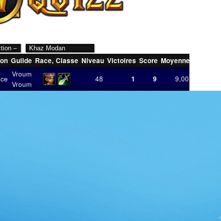
ion
Guilde
Race
,
Classe
Niveau
Victoires
Score
Moyenne
Dernière
Vroum
nce
48
1
9
9,00
06/07/20
Vroum