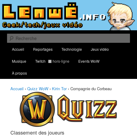
Aller
Aller
Classement des meilleurs joueurs au Quizz World of Warcraft
au
au
contenu
contenu
principal
secondaire
Lenwë – Culture geek, tech et jeux
vidéo
Recherche
Menu
Accueil
Reportages
Technologie
Jeux vidéo
principal
Musique
Twitch
hors-ligne
Events WoW
À propos
Accueil
›
Quizz WoW
›
Kirin Tor
›
Compagnie du Corbeau
Classement des joueurs