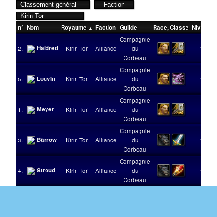
n°
Nom
Royaume
Faction
Guilde
Race
,
Classe
Niveau
V
Compagnie
Haldred
2.
Kirin Tor
Alliance
du
110
Corbeau
Compagnie
Louvïn
5.
Kirin Tor
Alliance
du
110
Corbeau
Compagnie
Meyer
1.
Kirin Tor
Alliance
du
110
Corbeau
Compagnie
Bärrow
3.
Kirin Tor
Alliance
du
110
Corbeau
Compagnie
Stroud
4.
Kirin Tor
Alliance
du
104
Corbeau