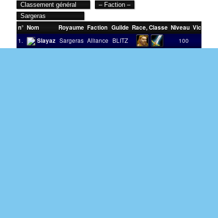
n°
Nom
Royaume
Faction
Guilde
Race
,
Classe
Niveau
Victoires
1.
Slayaz
Sargeras
Alliance
BLITZ
100
2