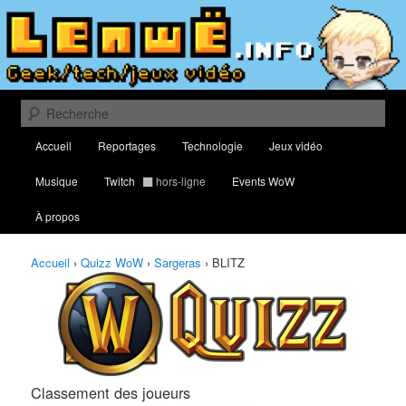
Aller
Aller
Classement des meilleurs joueurs au Quizz World of Warcraft
au
au
contenu
contenu
principal
secondaire
Lenwë – Culture geek, tech et jeux
vidéo
Recherche
Menu
Accueil
Reportages
Technologie
Jeux vidéo
principal
Musique
Twitch
hors-ligne
Events WoW
À propos
Accueil
›
Quizz WoW
›
Sargeras
›
BLITZ
Classement des joueurs