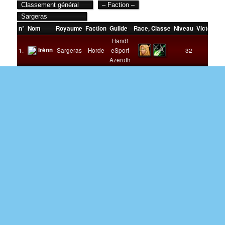
n°
Nom
Royaume
Faction
Guilde
Race
,
Classe
Niveau
Victoires
Handi
Irènn
1.
Sargeras
Horde
eSport
32
1
Azeroth