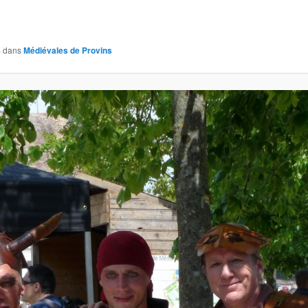
8
dans
Médiévales de Provins