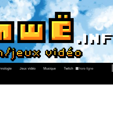
du web, de nouvelles technologies et de jeux vidéo
re geek, tech et jeux vidéo
hnologie
Jeux vidéo
Musique
Twitch
hors-ligne