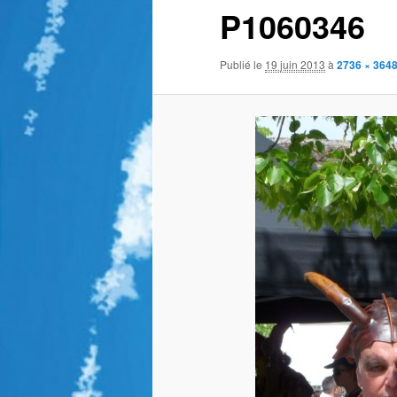
P1060346
Publié le
19 juin 2013
à
2736 × 364