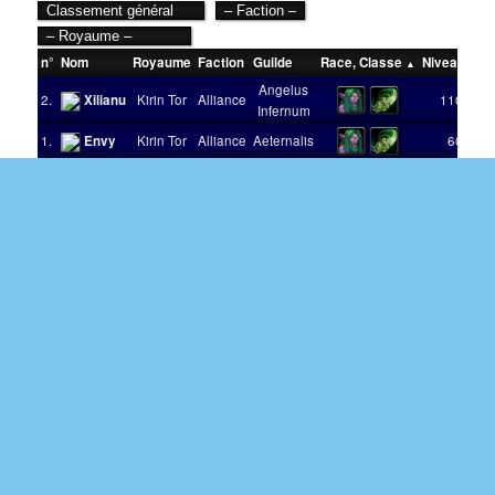
n°
Nom
Royaume
Faction
Guilde
Race
,
Classe
Niveau
Vic
Angelus
2.
Xilianu
Kirin Tor
Alliance
110
Infernum
1.
Envy
Kirin Tor
Alliance
Aeternalis
60