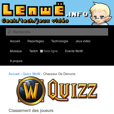
Aller
Aller
Classement des meilleurs joueurs au Quizz World of Warcraft
au
au
contenu
contenu
principal
secondaire
Lenwë – Culture geek, tech et jeux
vidéo
Recherche
Menu
Accueil
Reportages
Technologie
Jeux vidéo
principal
Musique
Twitch
hors-ligne
Events WoW
À propos
Accueil
›
Quizz WoW
›
Chasseur De Démons
Classement des joueurs