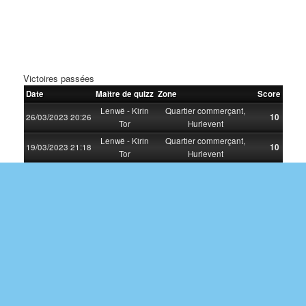
Victoires passées
Date
Maître de quizz
Zone
Score
Lenwë - Kirin
Quartier commerçant,
26/03/2023 20:26
10
Tor
Hurlevent
Lenwë - Kirin
Quartier commerçant,
19/03/2023 21:18
10
Tor
Hurlevent