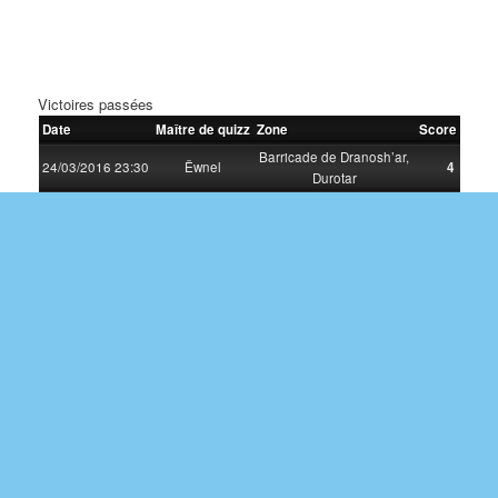
Victoires passées
Date
Maître de quizz
Zone
Score
Barricade de Dranosh’ar,
24/03/2016 23:30
Ëwnel
4
Durotar