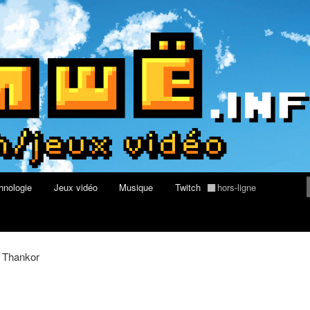
World of Warcraft
re geek, tech et jeux vidéo
hnologie
Jeux vidéo
Musique
Twitch
hors-ligne
Thankor