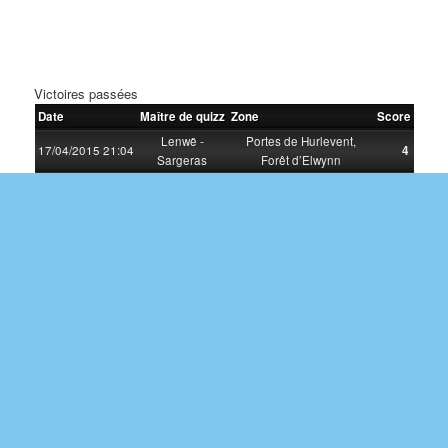
Victoires passées
Date
Maître de quizz
Zone
Score
Lenwë -
Portes de Hurlevent,
17/04/2015 21:04
4
Sargeras
Forêt d’Elwynn