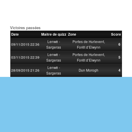
Victoires passées
Date
Maître de quizz
Zone
Score
Lenwë -
Portes de Hurlevent,
09/11/2015 22:36
6
Sargeras
Forêt d’Elwynn
Lenwë -
Portes de Hurlevent,
03/11/2015 22:39
5
Sargeras
Forêt d’Elwynn
Lenwë -
28/09/2015 21:26
Dun Morogh
4
Sargeras