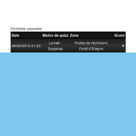
Victoires passées
Date
Maître de quizz
Zone
Score
Lenwë -
Portes de Hurlevent,
08/06/2015 21:20
4
Sargeras
Forêt d’Elwynn