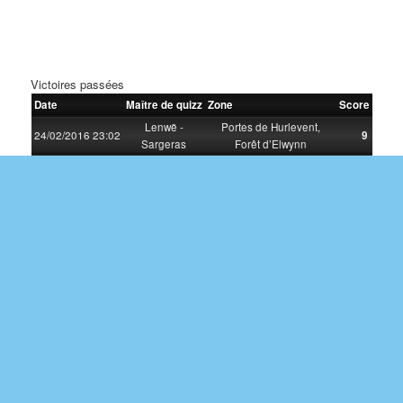
Victoires passées
Date
Maître de quizz
Zone
Score
Lenwë -
Portes de Hurlevent,
24/02/2016 23:02
9
Sargeras
Forêt d’Elwynn