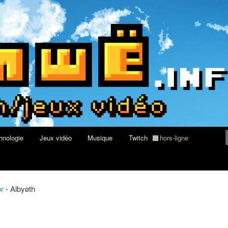
World of Warcraft
re geek, tech et jeux vidéo
hnologie
Jeux vidéo
Musique
Twitch
hors-ligne
or
›
Albyøth