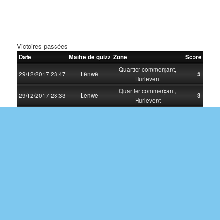
Victoires passées
Date
Maître de quizz
Zone
Score
Quartier commerçant,
29/12/2017 23:47
Lënwë
5
Hurlevent
Quartier commerçant,
29/12/2017 23:33
Lënwë
3
Hurlevent