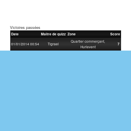
Victoires passées
Date
Maître de quizz
Zone
Score
Quartier commerçant,
01/01/2014 00:54
Tigrael
7
Hurlevent