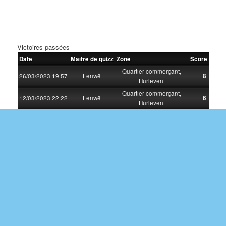
Victoires passées
Date
Maître de quizz
Zone
Score
Quartier commerçant,
26/03/2023 19:57
Lenwë
8
Hurlevent
Quartier commerçant,
12/03/2023 22:22
Lenwë
6
Hurlevent