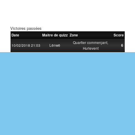
Victoires passées
Date
Maître de quizz
Zone
Score
Quartier commerçant,
10/02/2018 21:03
Lënwë
6
Hurlevent