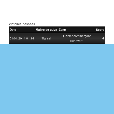
Victoires passées
Date
Maître de quizz
Zone
Score
Quartier commerçant,
01/01/2014 01:14
Tigrael
4
Hurlevent