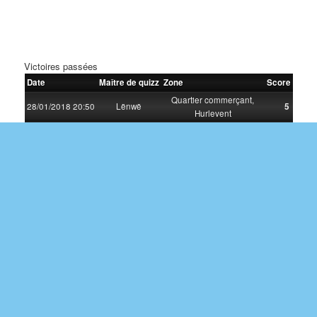
Victoires passées
Date
Maître de quizz
Zone
Score
Quartier commerçant,
28/01/2018 20:50
Lënwë
5
Hurlevent