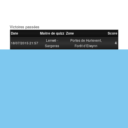
Victoires passées
Date
Maître de quizz
Zone
Score
Lenwë -
Portes de Hurlevent,
18/07/2015 21:57
4
Sargeras
Forêt d’Elwynn