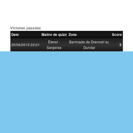
Victoires passées
Date
Maître de quizz
Zone
Score
Ëwnel -
Barricade de Dranosh’ar,
25/06/2015 22:01
3
Sargeras
Durotar