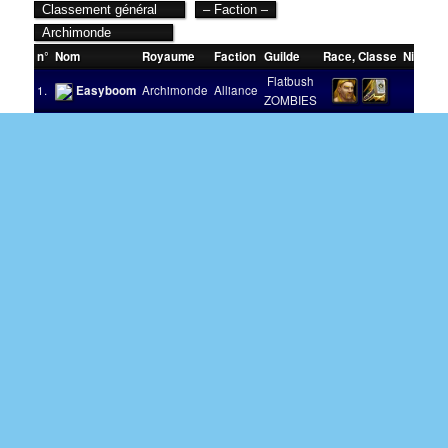
n°
Nom
Royaume
Faction
Guilde
Race
,
Classe
Niveau
Flatbush
1.
Easyboom
Archimonde
Alliance
90
ZOMBIES