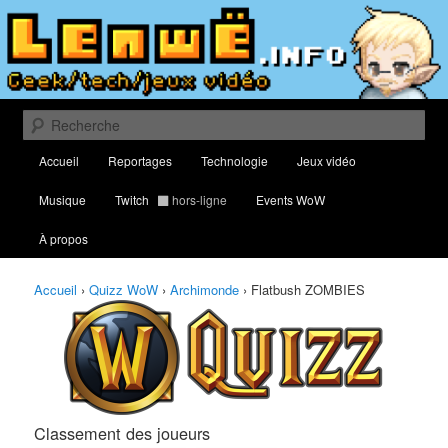
Aller
Aller
Classement des meilleurs joueurs au Quizz World of Warcraft
au
au
contenu
contenu
principal
secondaire
Lenwë – Culture geek, tech et jeux
vidéo
Recherche
Menu
Accueil
Reportages
Technologie
Jeux vidéo
principal
Musique
Twitch
hors-ligne
Events WoW
À propos
Accueil
›
Quizz WoW
›
Archimonde
›
Flatbush ZOMBIES
Classement des joueurs