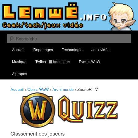
Aller
Aller
Classement des meilleurs joueurs au Quizz World of Warcraft
au
au
contenu
contenu
principal
secondaire
Lenwë – Culture geek, tech et jeux
vidéo
Recherche
Menu
Accueil
Reportages
Technologie
Jeux vidéo
principal
Musique
Twitch
hors-ligne
Events WoW
À propos
Accueil
›
Quizz WoW
›
Archimonde
›
ZeratoR TV
Classement des joueurs