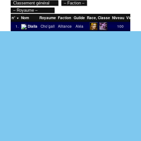
n°
Nom
Royaume
Faction
Guilde
Race
,
Classe
Niveau
Victoire
1.
Dialla
Cho’gall
Alliance
Aléa
100