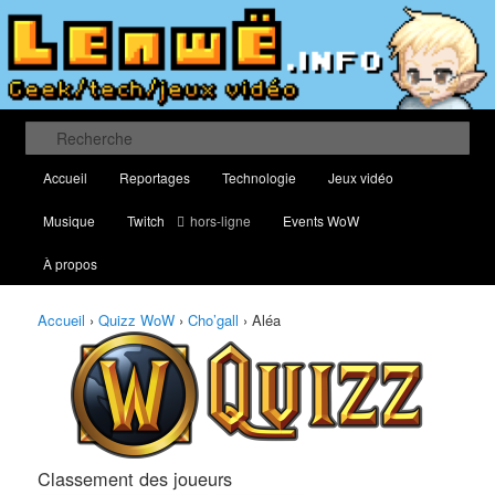
Aller
Aller
Classement des meilleurs joueurs au Quizz World of Warcraft
au
au
contenu
contenu
principal
secondaire
Lenwë – Culture geek, tech et jeux
vidéo
Recherche
Menu
Accueil
Reportages
Technologie
Jeux vidéo
principal
Musique
Twitch
hors-ligne
Events WoW
À propos
Accueil
›
Quizz WoW
›
Cho’gall
›
Aléa
Classement des joueurs