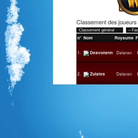
Classement des joueurs
n°
Nom
Royaume
F
1.
Deavonenn
Dalaran
2.
Zulates
Dalaran