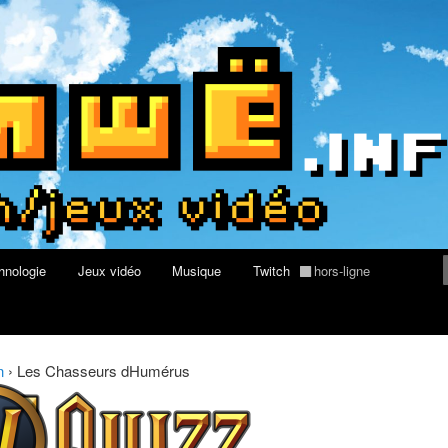
rs au Quizz World of Warcraft
re geek, tech et jeux vidéo
hnologie
Jeux vidéo
Musique
Twitch
hors-ligne
n
›
Les Chasseurs dHumérus