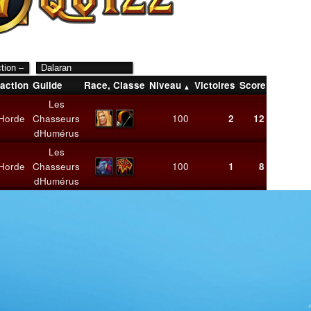
action
Guilde
Race
,
Classe
Niveau
Victoires
Score
Moyenne
Les
Horde
Chasseurs
100
2
12
6,00
dHumérus
Les
Horde
Chasseurs
100
1
8
8,00
dHumérus