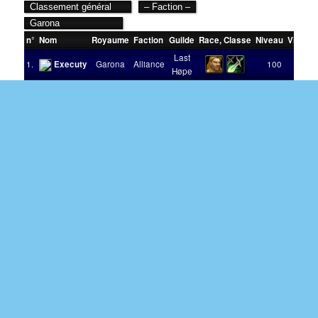
n°
Nom
Royaume
Faction
Guilde
Race
,
Classe
Niveau
Victoir
Last
1.
Executy
Garona
Alliance
100
Høpe