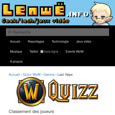
Aller
Aller
Classement des meilleurs joueurs au Quizz World of Warcraft
au
au
contenu
contenu
principal
secondaire
Lenwë – Culture geek, tech et jeux
vidéo
Recherche
Menu
Accueil
Reportages
Technologie
Jeux vidéo
principal
Musique
Twitch
hors-ligne
Events WoW
À propos
Accueil
›
Quizz WoW
›
Garona
›
Last Høpe
Classement des joueurs