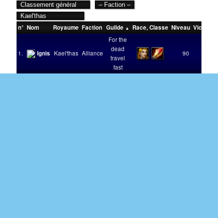
n°
Nom
Royaume
Faction
Guilde
Race
,
Classe
Niveau
Victoire
For the
dead
1.
Ignìs
Kael'thas
Alliance
90
1
travel
fast