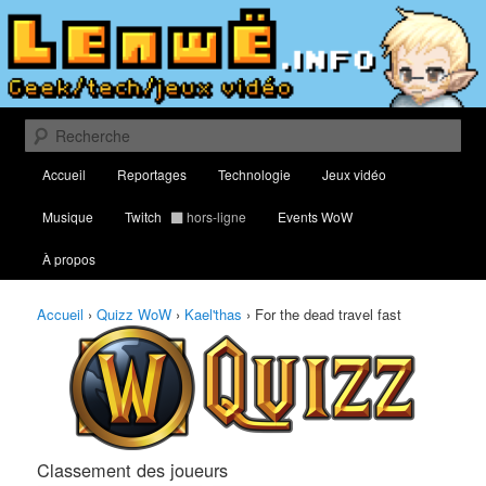
Aller
Aller
Classement des meilleurs joueurs au Quizz World of Warcraft
au
au
contenu
contenu
principal
secondaire
Lenwë – Culture geek, tech et jeux
vidéo
Recherche
Menu
Accueil
Reportages
Technologie
Jeux vidéo
principal
Musique
Twitch
hors-ligne
Events WoW
À propos
Accueil
›
Quizz WoW
›
Kael'thas
›
For the dead travel fast
Classement des joueurs