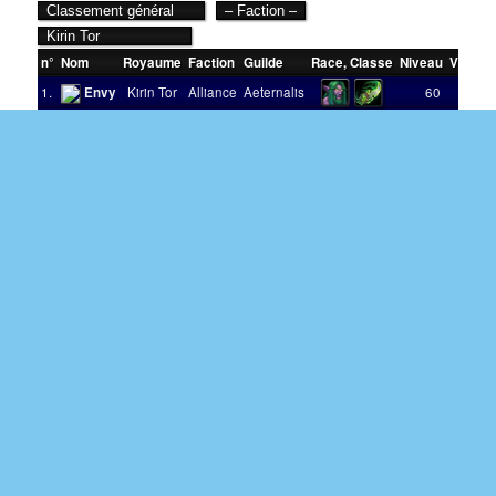
n°
Nom
Royaume
Faction
Guilde
Race
,
Classe
Niveau
Victoir
1.
Envy
Kirin Tor
Alliance
Aeternalis
60