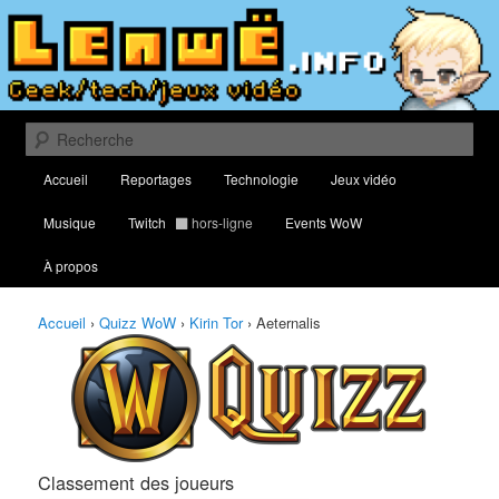
Aller
Aller
Classement des meilleurs joueurs au Quizz World of Warcraft
au
au
contenu
contenu
principal
secondaire
Lenwë – Culture geek, tech et jeux
vidéo
Recherche
Menu
Accueil
Reportages
Technologie
Jeux vidéo
principal
Musique
Twitch
hors-ligne
Events WoW
À propos
Accueil
›
Quizz WoW
›
Kirin Tor
›
Aeternalis
Classement des joueurs