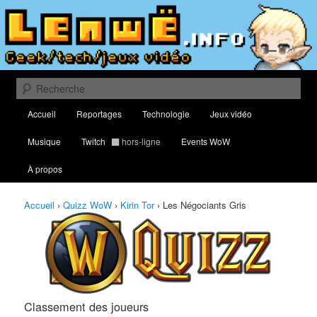
Aller
Aller
Classement des meilleurs joueurs au Quizz World of Warcraft
au
au
contenu
contenu
principal
secondaire
Lenwë – Culture geek, tech et jeux
vidéo
Recherche
Menu
Accueil
Reportages
Technologie
Jeux vidéo
principal
Musique
Twitch
hors-ligne
Events WoW
À propos
Accueil
›
Quizz WoW
›
Kirin Tor
›
Les Négociants Gris
Classement des joueurs