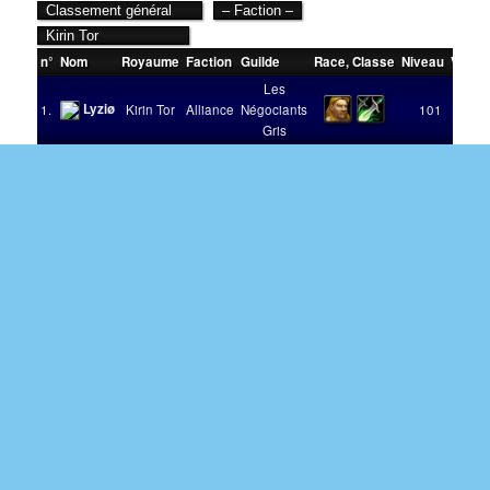
n°
Nom
Royaume
Faction
Guilde
Race
,
Classe
Niveau
Victoi
Les
Lyziø
1.
Kirin Tor
Alliance
Négociants
101
Gris