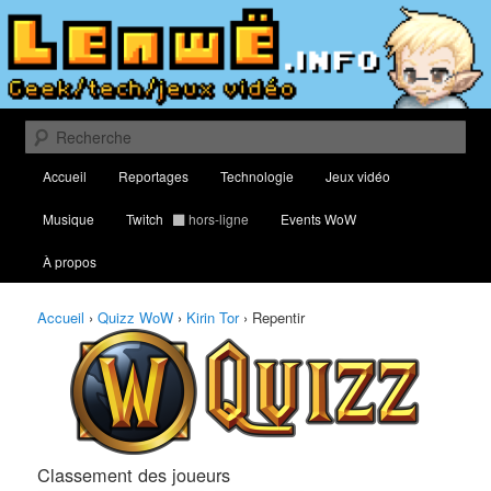
Aller
Aller
Classement des meilleurs joueurs au Quizz World of Warcraft
au
au
contenu
contenu
principal
secondaire
Lenwë – Culture geek, tech et jeux
vidéo
Recherche
Menu
Accueil
Reportages
Technologie
Jeux vidéo
principal
Musique
Twitch
hors-ligne
Events WoW
À propos
Accueil
›
Quizz WoW
›
Kirin Tor
›
Repentir
Classement des joueurs