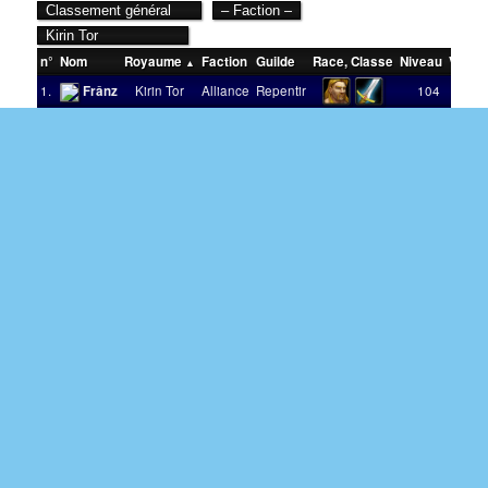
n°
Nom
Royaume
Faction
Guilde
Race
,
Classe
Niveau
Victoi
1.
Frânz
Kirin Tor
Alliance
Repentir
104