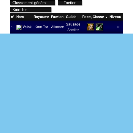
n°
Nom
Royaume
Faction
Guilde
Race
,
Classe
Niveau
Victo
Sausage
1.
Valok
Kirin Tor
Alliance
70
Shelter