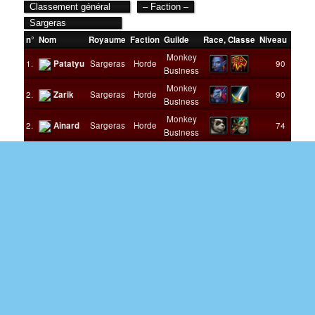
n°
Nom
Royaume
Faction
Guilde
Race
,
Classe
Niveau
Victo
Monkey
1.
Patatyu
Sargeras
Horde
90
Business
Monkey
2.
Zarik
Sargeras
Horde
90
Business
Monkey
2.
Ainard
Sargeras
Horde
74
Business