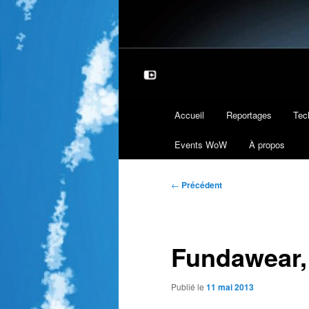
Menu
Accueil
Reportages
Tec
principal
Events WoW
À propos
Navigation
←
Précédent
des
articles
Fundawear, 
Publié le
11 mai 2013