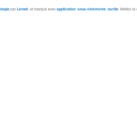
ologie
par
Lenwë
, et marqué avec
application
,
sous-vêtements
,
tactile
. Mettez-le