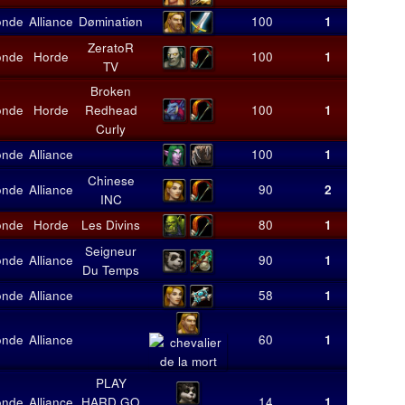
onde
Alliance
Døminatiøn
100
1
12
1
ZeratoR
onde
Horde
100
1
11
1
TV
Broken
onde
Horde
Redhead
100
1
9
Curly
onde
Alliance
100
1
9
Chinese
onde
Alliance
90
2
9
INC
onde
Horde
Les Divins
80
1
8
Seigneur
onde
Alliance
90
1
8
Du Temps
onde
Alliance
58
1
8
onde
Alliance
60
1
8
PLAY
onde
Alliance
HARD GO
14
1
8