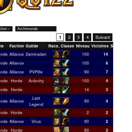
1
2
3
4
Suivant
me
Faction
Guilde
Race
,
Classe
Niveau
Victoires
Score
Moy
onde
Alliance
Døminatiøn
100
14
106
onde
Alliance
100
6
54
onde
Alliance
PVPlife
90
7
40
onde
Horde
Anàrchy
100
4
30
onde
Horde
14
3
22
Last
onde
Alliance
90
4
20
Legend
onde
Horde
2
2
18
onde
Alliance
Virus
90
2
14
onde
Horde
80
3
14