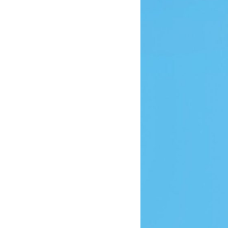
enne
Dernière partie
7,57
20/06/2016 21:23
9,00
30/05/2016 22:00
5,71
30/05/2013 20:42
7,50
16/06/2016 21:36
7,33
28/01/2016 22:45
5,00
30/05/2013 20:55
9,00
16/06/2016 21:47
7,00
05/02/2013 20:54
4,67
08/04/2010 19:03