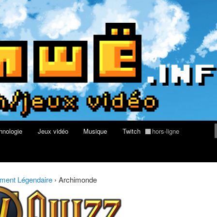
aires du Quizz World of Warcraft
re geek, tech et jeux vidéo
hnologie
Jeux vidéo
Musique
Twitch
hors-ligne
ment Légendaire
›
Archimonde