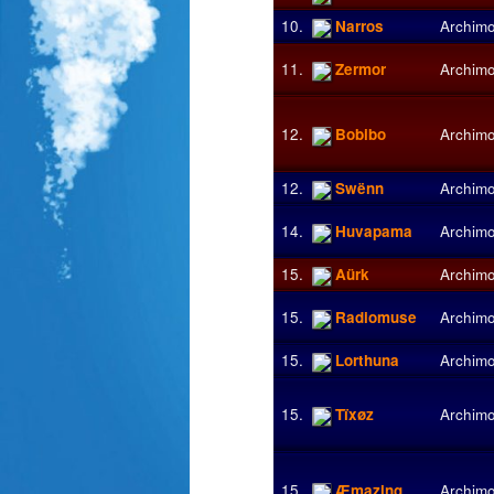
10.
Narros
Archim
11.
Zermor
Archim
12.
Bobibo
Archim
12.
Swënn
Archim
14.
Huvapama
Archim
15.
Aürk
Archim
15.
Radiomuse
Archim
15.
Lorthuna
Archim
15.
Tïxøz
Archim
15.
Æmazing
Archim