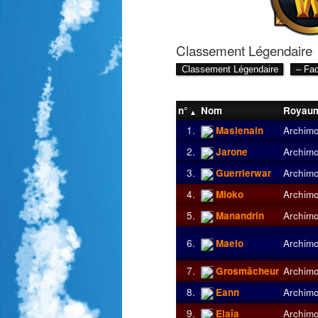
Classement Légendaire
n°
Nom
Royau
1.
Maslenain
Archim
2.
Jarone
Archim
3.
Guerrierwar
Archim
4.
Mioko
Archim
5.
Manandrin
Archim
6.
Maelo
Archim
7.
Grosmâcheur
Archim
8.
Eann
Archim
9.
Elaîa
Archim