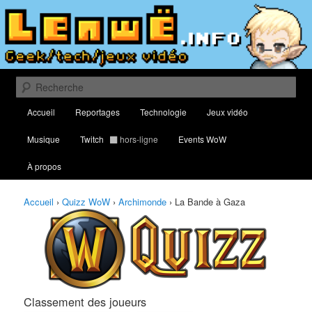
Aller
Aller
Classement des meilleurs joueurs au Quizz World of Warcraft
au
au
contenu
contenu
principal
secondaire
Lenwë – Culture geek, tech et jeux
vidéo
Recherche
Menu
Accueil
Reportages
Technologie
Jeux vidéo
principal
Musique
Twitch
hors-ligne
Events WoW
À propos
Accueil
›
Quizz WoW
›
Archimonde
›
La Bande à Gaza
Classement des joueurs