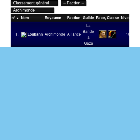
n°
Nom
Royaume
Faction
Guilde
Race
,
Classe
Niveau
Vi
La
Bande
1.
Loukànn
Archimonde
Alliance
100
à
Gaza