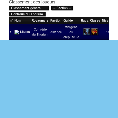
Classement des joueurs
n°
Nom
Royaume
Faction
Guilde
Race
,
Classe
Niveau
Vi
worgens
Confrérie
Löulou
1.
Alliance
du
100
du Thorium
crépuscule