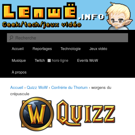
Aller
Aller
Classement des meilleurs joueurs au Quizz World of Warcraft
au
au
contenu
contenu
principal
secondaire
Lenwë – Culture geek, tech et jeux
vidéo
Recherche
Menu
Accueil
Reportages
Technologie
Jeux vidéo
principal
Musique
Twitch
hors-ligne
Events WoW
À propos
Accueil
›
Quizz WoW
›
Confrérie du Thorium
›
worgens du
crépuscule